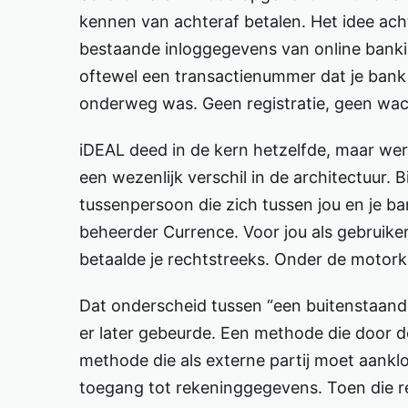
kennen van achteraf betalen. Het idee acht
bestaande inloggegevens van online bankie
oftewel een transactienummer dat je bank g
onderweg was. Geen registratie, geen wac
iDEAL deed in de kern hetzelfde, maar we
een wezenlijk verschil in de architectuur. B
tussenpersoon die zich tussen jou en je ba
beheerder Currence. Voor jou als gebruiker 
betaalde je rechtstreeks. Onder de motork
Dat onderscheid tussen “een buitenstaande
er later gebeurde. Een methode die door 
methode die als externe partij moet aanklo
toegang tot rekeninggegevens. Toen die re