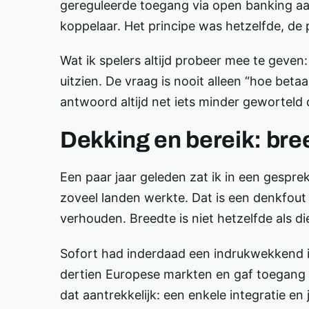
gereguleerde toegang via open banking aan
koppelaar. Het principe was hetzelfde, de
Wat ik spelers altijd probeer mee te geven:
uitzien. De vraag is nooit alleen “hoe betaal
antwoord altijd net iets minder geworteld d
Dekking en bereik: bre
Een paar jaar geleden zat ik in een gespr
zoveel landen werkte. Dat is een denkfout
verhouden. Breedte is niet hetzelfde als di
Sofort had inderdaad een indrukwekkend 
dertien Europese markten en gaf toegang t
dat aantrekkelijk: een enkele integratie en