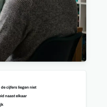
e cijfers liegen niet
eid naast elkaar
jk