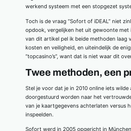
werkend systeem met een stopgezet syst
Toch is de vraag “Sofort of iDEAL” niet zinl
opdook, vergelijken het uit gewoonte met
van dit artikel pel ik beide methoden laag
kosten en veiligheid, en uiteindelijk de eni
“topcasino’s”, want dat is niet waar dit ov
Twee methoden, een pr
Stel je voor dat je in 2010 online iets wil
doorgestuurd worden naar het vertrouwde 
van je kaartgegevens achterlaten versus h
inspeelden.
Sofort werd in 2005 opgericht in Münche