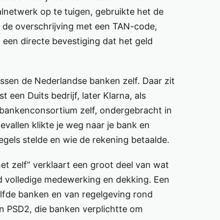
lnetwerk op te tuigen, gebruikte het de
e de overschrijving met een TAN-code,
 een directe bevestiging dat het geld
ssen de Nederlandse banken zelf. Daar zit
 een Duits bedrijf, later Klarna, als
et bankenconsortium zelf, ondergebracht in
evallen klikte je weg naar je bank en
egels stelde en wie de rekening betaalde.
t zelf” verklaart een groot deel van wat
nd volledige medewerking en dekking. Een
zelfde banken en van regelgeving rond
jn PSD2, die banken verplichtte om