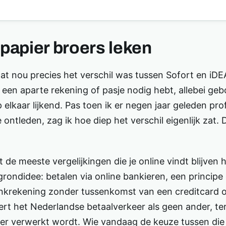
papier broers leken
t nou precies het verschil was tussen Sofort en iDEA
een aparte rekening of pasje nodig hebt, allebei ge
elkaar lijkend. Pas toen ik er negen jaar geleden pro
ntleden, zag ik hoe diep het verschil eigenlijk zat. 
de meeste vergelijkingen die je online vindt blijven 
 grondidee: betalen via online bankieren, een princip
bankrekening zonder tussenkomst van een creditcard 
t het Nederlandse betaalverkeer als geen ander, terw
 verwerkt wordt. Wie vandaag de keuze tussen die tw