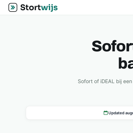
Sofor
b
Sofort of iDEAL bij ee
Updated aug