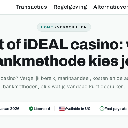
Transacties
Regelgeving
Alternatieve
HOME
→
VERSCHILLEN
t of iDEAL casino:
ankmethode kies j
n casino? Vergelijk bereik, marktaandeel, kosten en de a
bankmethoden, plus wat je vandaag kunt gebruiken.
ustus 2026
Licensed
Available in US
Fast payouts