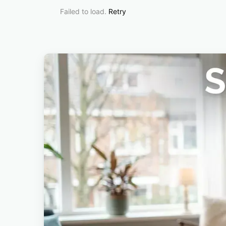
Failed to load.
Retry