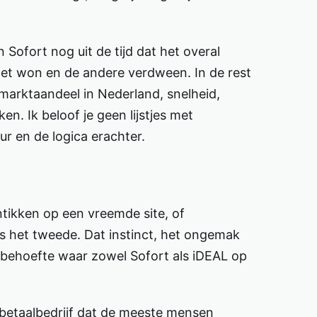
n Sofort nog uit de tijd dat het overal
et won en de andere verdween. In de rest
 marktaandeel in Nederland, snelheid,
en. Ik beloof je geen lijstjes met
ur en de logica erachter.
intikken op een vreemde site, of
s het tweede. Dat instinct, het ongemak
 behoefte waar zowel Sofort als iDEAL op
betaalbedrijf dat de meeste mensen