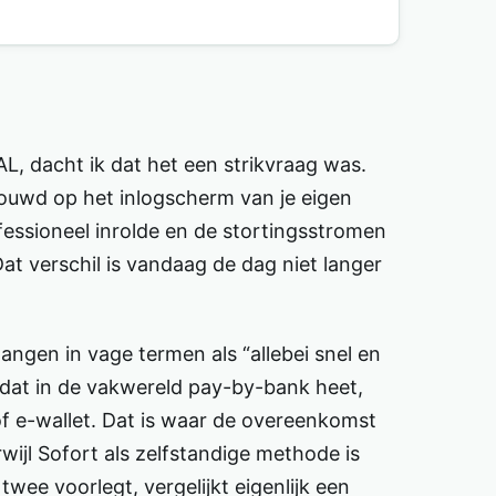
L, dacht ik dat het een strikvraag was.
bouwd op het inlogscherm van je eigen
fessioneel inrolde en de stortingsstromen
Dat verschil is vandaag de dag niet langer
hangen in vage termen als “allebei snel en
e dat in de vakwereld pay-by-bank heet,
of e-wallet. Dat is waar de overeenkomst
ijl Sofort als zelfstandige methode is
ee voorlegt, vergelijkt eigenlijk een