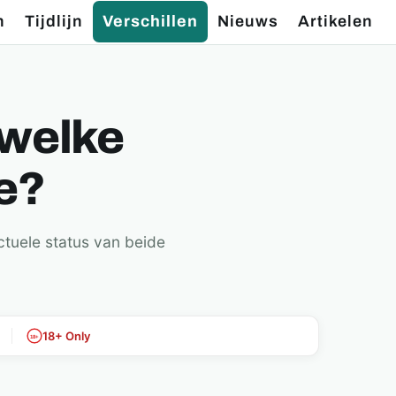
n
Tijdlijn
Verschillen
Nieuws
Artikelen
 welke
e?
ctuele status van beide
18+ Only
18+